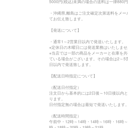
5000円(税込)未満の場合の送料は一律880円
・沖縄県,離島はご注文確定次第送料をメー
てお伝え致します。
【発送について】
・通常1～2営業日以内で発送いたします。
※定休日の木曜日には発送業務はいたしませ
※当店では一部の商品をメーカーと在庫を共
ている場合がございます。その場合は2～5
日以内で発送致します。
【配送日時指定について】
（配送日付指定）
注文日から基本的には2日後～10日後以内
ります。
日付指定無の場合は最短で発送いたします
（配送時間指定）
午前中・12時～14時・14時～16時・16時～
時・18時～20時・19時～21時