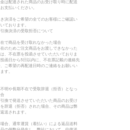
代金は配達された商品のお受け取り時に配送
にお支払いください。
引き決済をご希望の全てのお客様にご確認い
だいております。
金引換決済の受取拒否について
不在で商品を受け取れなかった場合
不在のためご注文商品をお渡しできなかった
合は、不在票を投函させていただいておりま
。投函日から5日以内に、不在票記載の連絡先
で、ご希望の再配達日時のご連絡をお願いい
します。
先不明や長期不在で受取辞退（拒否）となっ
場合
金引換で発送させていただいた商品のお受け
りを辞退（拒否）された場合、その商品は弊
に返送されます。
の場合、通常運賃（着払い）による返品送料
商品の個数分発生し、弊社において、往復送