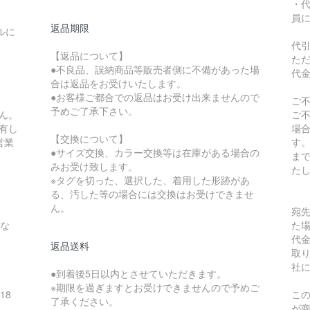
・
員
返品期限
ルに
代
【返品について】
た
●不良品、誤納商品等販売者側に不備があった場
代
合は返品をお受けいたします。
●お客様ご都合での返品はお受け出来ませんので
ご
予めご了承下さい。
ん。
ご
有し
場
【交換について】
営業
す
●サイズ交換、カラー交換等は在庫がある場合の
ま
みお受け致します。
た
※タグを切った、選択した、着用した形跡があ
る、汚した等の場合には交換はお受けできませ
ん。
宛
とな
た
代
返品送料
。
取
社
●到着後5日以内とさせていただきます。
※期限を過ぎますとお受けできませんので予めご
18
こ
了承ください。
が