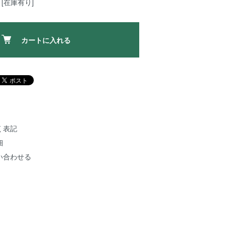
[在庫有り]
カートに入れる
く表記
細
い合わせる