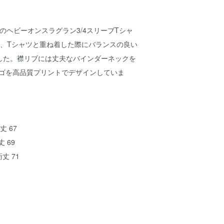
竺のヘビーオンスラグラン3/4スリーブTシャ
し、Tシャツと重ね着した際にバランスの良い
した。襟リブには丈夫なバインダーネックを
ロゴを高品質プリントでデザインしていま
丈 67
丈 69
裄丈 71