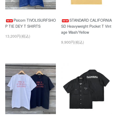
Psicom TIVOLISURFSHO
STANDARD CALIFORNIA
P TIE DEY T SHIRTS
SD Heavyweight Pocket T Vint
age Wash/Yellow
13,200円(税込)
9,900円(税込)