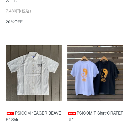
7,480円(税込)
20％OFF
PSICOM "EAGER BEAVE
PSICOM T Shirt"GRATEF
R" Shirt
UL”