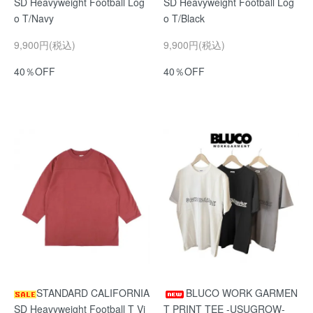
SD Heavyweight Football Log
SD Heavyweight Football Log
o T/Navy
o T/Black
9,900円(税込)
9,900円(税込)
40％OFF
40％OFF
STANDARD CALIFORNIA
BLUCO WORK GARMEN
SD Heavyweight Football T Vi
T PRINT TEE -USUGROW-