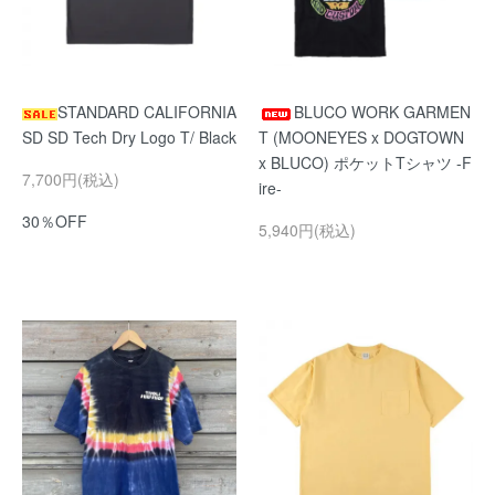
STANDARD CALIFORNIA
BLUCO WORK GARMEN
SD SD Tech Dry Logo T/ Black
T (MOONEYES x DOGTOWN
x BLUCO) ポケットTシャツ -F
7,700円(税込)
ire-
30％OFF
5,940円(税込)