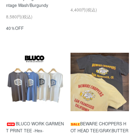
ntage Wash/Burgundy
4,400円(税込)
8,580円(税込)
40％OFF
BLUCO WORK GARMEN
BEWARE CHOPPERS H
T PRINT TEE -Hex-
OT HEAD TEE/GRAY.BUTTER