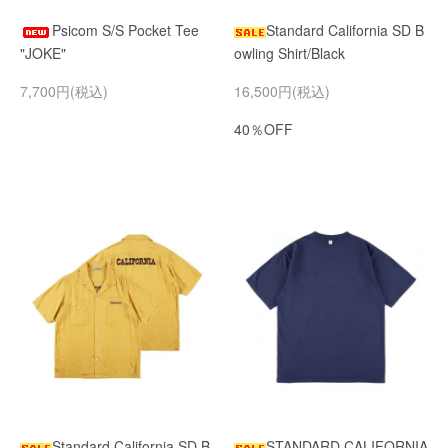
Psicom S/S Pocket Tee
Standard California SD B
"JOKE"
owling Shirt/Black
7,700円(税込)
16,500円(税込)
40％OFF
Standard California SD B
STANDARD CALIFORNIA