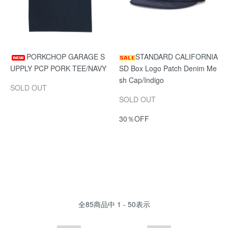
PORKCHOP GARAGE S
STANDARD CALIFORNIA
UPPLY PCP PORK TEE/NAVY
SD Box Logo Patch Denim Me
sh Cap/Indigo
SOLD OUT
SOLD OUT
30％OFF
全
85
商品中
1 - 50
表示