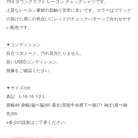
70's タウンクラフト レーヨン チェックシャツです。
上質なレーヨン素材の肌触り非常に良いです。カラーはブラック
の抜けた感じの色合いにレッドのチェックパターンで合わせやす
い配色です。
▼コンディション
目立つダメージ、汚れ見当たりません。
良いUSEDコンディション。
画像をご確認ください。
▼サイズ/cm
表記 L-16-16 1/2 L
肩幅48 身幅(脇〜脇)60 着丈(背面中央襟下〜裾)71 袖丈(肩〜袖
先)59
※多少の誤差はご了承ください。