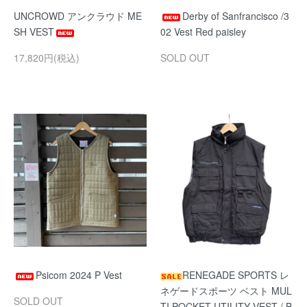
UNCROWD アンクラウド ME
Derby of Sanfrancisco /3
SH VEST
02 Vest Red paisley
17,820円(税込)
SOLD OUT
Psicom 2024 P Vest
RENEGADE SPORTS レ
ネゲードスポーツ ベスト MUL
SOLD OUT
TI POCKET UTILITY VEST / B