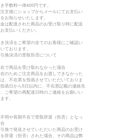
き手数料一律400円です。
ご注文後にショップからメールにてお支払い
額をお知らせいたします。
代金は配達された商品のお受け取り時に配送
にお支払いください。
引き決済をご希望の全てのお客様にご確認い
だいております。
金引換決済の受取拒否について
不在で商品を受け取れなかった場合
不在のためご注文商品をお渡しできなかった
合は、不在票を投函させていただいておりま
。投函日から5日以内に、不在票記載の連絡先
で、ご希望の再配達日時のご連絡をお願いい
します。
先不明や長期不在で受取辞退（拒否）となっ
場合
金引換で発送させていただいた商品のお受け
りを辞退（拒否）された場合、その商品は弊