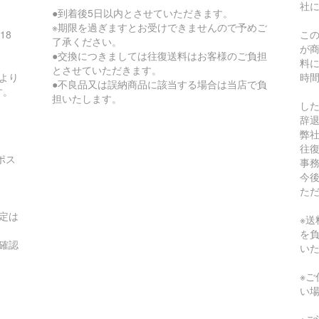
社
●到着後5日以内とさせていただきます。
※期限を過ぎますとお受けできませんので予めご
18
こ
了承ください。
が
●交換につきましては往復送料はお客様のご負担
料
とさせていただきます。
より
時
●不良品又は誤納商品に該当する場合は当店で負
す。
担いたします。
し
辞
弊
往
ポス
事
今
た
定は
※
を
確認
い
※
い
※