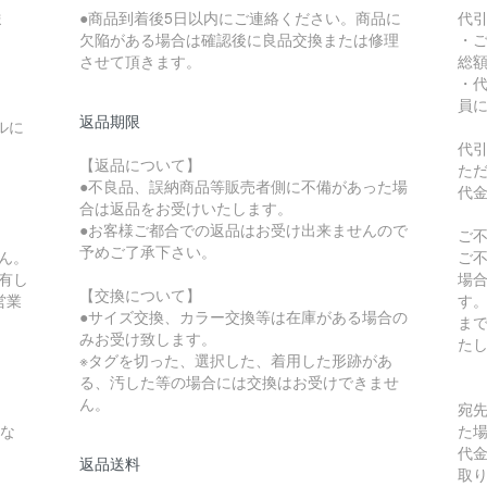
ま
●商品到着後5日以内にご連絡ください。商品に
代引
欠陥がある場合は確認後に良品交換または修理
・
させて頂きます。
総
・
員
返品期限
ルに
代
【返品について】
た
●不良品、誤納商品等販売者側に不備があった場
代
合は返品をお受けいたします。
●お客様ご都合での返品はお受け出来ませんので
ご
予めご了承下さい。
ん。
ご
有し
場
【交換について】
営業
す
●サイズ交換、カラー交換等は在庫がある場合の
ま
みお受け致します。
た
※タグを切った、選択した、着用した形跡があ
る、汚した等の場合には交換はお受けできませ
ん。
宛
とな
た
代
返品送料
。
取