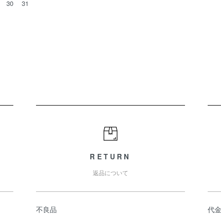
30
31
。
RETURN
返品について
不良品
代