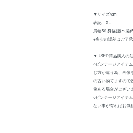
▼サイズ/cm
表記 XL
肩幅56 身幅(脇〜脇)
※多少の誤差はご了
▼USED商品購入の
○ビンテージアイテ
じ方が違う為、画像
の古い物てますので
像ある場合がござい
○ビンテージアイテ
ない事が有ればお気