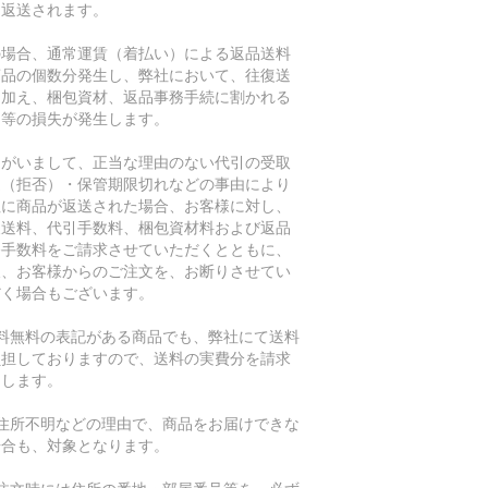
に返送されます。
の場合、通常運賃（着払い）による返品送料
商品の個数分発生し、弊社において、往復送
に加え、梱包資材、返品事務手続に割かれる
間等の損失が発生します。
たがいまして、正当な理由のない代引の受取
退（拒否）・保管期限切れなどの事由により
社に商品が返送された場合、お客様に対し、
復送料、代引手数料、梱包資材料および返品
務手数料をご請求させていただくとともに、
後、お客様からのご注文を、お断りさせてい
だく場合もございます。
送料無料の表記がある商品でも、弊社にて送料
負担しておりますので、送料の実費分を請求
たします。
ご住所不明などの理由で、商品をお届けできな
場合も、対象となります。
ご注文時には住所の番地・部屋番号等を、必ず