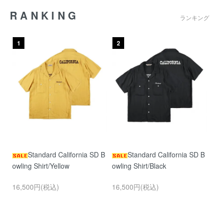
RANKING
ランキング
1
2
Standard California SD B
Standard California SD B
owling Shirt/Yellow
owling Shirt/Black
16,500円(税込)
16,500円(税込)