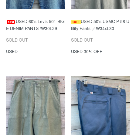
USED 60's Levis 501 BIG
USED 50's USMC P-58 U
E DENIM PANTS /W30L29
tility Pants ／W34xL30
SOLD OUT
SOLD OUT
USED
USED 30% OFF